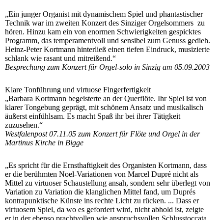
„Ein junger Organist mit dynamischem Spiel und phantastischer
Technik war im zweiten Konzert des Sinziger Orgelsommers zu
hören. Hinzu kam ein von enormen Schwierigkeiten gespicktes
Programm, das temperamentvoll und sensibel zum Genuss gedieh.
Heinz-Peter Kortmann hinterließ einen tiefen Eindruck, musizierte
schlank wie rasant und mitreißend.“
Besprechung zum Konzert für Orgel-solo in Sinzig am 05.09.2003
Klare Tonführung und virtuose Fingerfertigkeit
„Barbara Kortmann begeisterte an der Querflöte. Ihr Spiel ist von
klarer Tongebung geprägt, mit schönem Ansatz und musikalisch
äußerst einfühlsam. Es macht Spaß ihr bei ihrer Tätigkeit
zuzusehen.“
Westfalenpost 07.11.05 zum Konzert für Flöte und Orgel in der
Martinus Kirche in Bigge
„Es spricht für die Ernsthaftigkeit des Organisten Kortmann, dass
er die berühmten Noel-Variationen von Marcel Dupré nicht als
Mittel zu virtuoser Schaustellung ansah, sondern sehr überlegt von
Variation zu Variation die klanglichen Mittel fand, um Duprés
kontrapunktische Künste ins rechte Licht zu rücken. ... Dass er
virtuosem Spiel, da wo es gefordert wird, nicht abhold ist, zeigte
er in der ebenso prachtvollen wie anspruchsvollen Schlusstoccata,