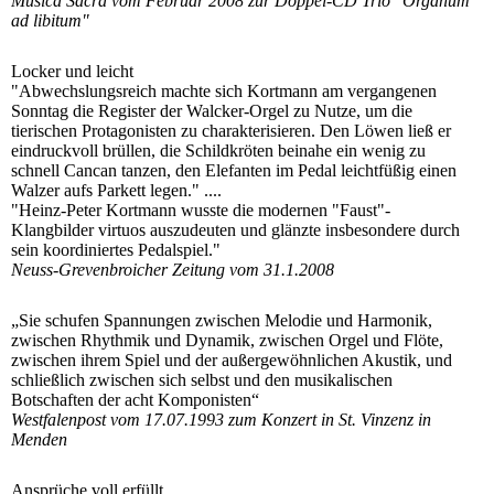
Musica Sacra vom Februar 2008 zur Doppel-CD Trio "Organum
ad libitum"
Locker und leicht
"Abwechslungsreich machte sich Kortmann am vergangenen
Sonntag die Register der Walcker-Orgel zu Nutze, um die
tierischen Protagonisten zu charakterisieren. Den Löwen ließ er
eindruckvoll brüllen, die Schildkröten beinahe ein wenig zu
schnell Cancan tanzen, den Elefanten im Pedal leichtfüßig einen
Walzer aufs Parkett legen." ....
"Heinz-Peter Kortmann wusste die modernen "Faust"-
Klangbilder virtuos auszudeuten und glänzte insbesondere durch
sein koordiniertes Pedalspiel."
Neuss-Grevenbroicher Zeitung vom 31.1.2008
„Sie schufen Spannungen zwischen Melodie und Harmonik,
zwischen Rhythmik und Dynamik, zwischen Orgel und Flöte,
zwischen ihrem Spiel und der außergewöhnlichen Akustik, und
schließlich zwischen sich selbst und den musikalischen
Botschaften der acht Komponisten“
Westfalenpost vom 17.07.1993 zum Konzert in St. Vinzenz in
Menden
Ansprüche voll erfüllt