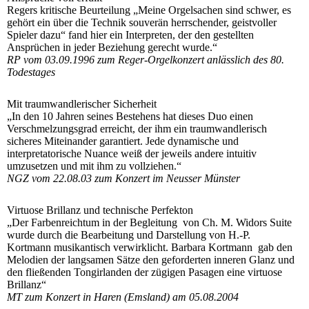
Regers kritische Beurteilung „Meine Orgelsachen sind schwer, es
gehört ein über die Technik souverän herrschender, geistvoller
Spieler dazu“ fand hier ein Interpreten, der den gestellten
Ansprüchen in jeder Beziehung gerecht wurde.“
RP vom 03.09.1996 zum Reger-Orgelkonzert anlässlich des 80.
Todestages
Mit traumwandlerischer Sicherheit
„In den 10 Jahren seines Bestehens hat dieses Duo einen
Verschmelzungsgrad erreicht, der ihm ein traumwandlerisch
sicheres Miteinander garantiert. Jede dynamische und
interpretatorische Nuance weiß der jeweils andere intuitiv
umzusetzen und mit ihm zu vollziehen.“
NGZ vom 22.08.03 zum Konzert im Neusser Münster
Virtuose Brillanz und technische Perfekton
„Der Farbenreichtum in der Begleitung von Ch. M. Widors Suite
wurde durch die Bearbeitung und Darstellung von H.-P.
Kortmann musikantisch verwirklicht. Barbara Kortmann gab den
Melodien der langsamen Sätze den geforderten inneren Glanz und
den fließenden Tongirlanden der zügigen Pasagen eine virtuose
Brillanz“
MT zum Konzert in Haren (Emsland) am 05.08.2004